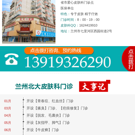
省市爱心皮肤科门诊点
医保单位
特色：
专于皮肤 精于疗效
门诊时间：
8：00 - 19：00
皮肤科QQ：
1624419910
地址：
兰州市七里河区西园街道2号
开设【青春痘、红血丝】门诊
01月
开设【腋臭】门诊、【疤痕修复】门诊
03月
开设【脱发、毛囊炎】门诊
04月
开设【灰指甲、脚气】门诊
05月
开设【牛皮癣】门诊
06月