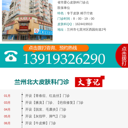
省市爱心皮肤科门诊点
医保单位
特色：
专于皮肤 精于疗效
门诊时间：
8：00 - 19：00
皮肤科QQ：
1624419910
地址：
兰州市七里河区西园街道2号
开设【青春痘、红血丝】门诊
01月
开设【腋臭】门诊、【疤痕修复】门诊
03月
开设【脱发、毛囊炎】门诊
04月
开设【灰指甲、脚气】门诊
05月
开设【牛皮癣】门诊
06月