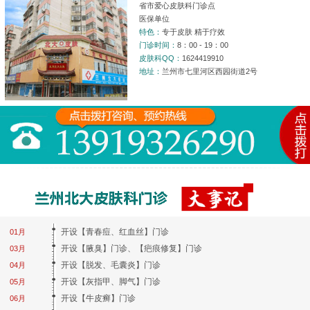
省市爱心皮肤科门诊点
医保单位
特色：
专于皮肤 精于疗效
门诊时间：
8：00 - 19：00
皮肤科QQ：
1624419910
地址：
兰州市七里河区西园街道2号
开设【青春痘、红血丝】门诊
01月
开设【腋臭】门诊、【疤痕修复】门诊
03月
开设【脱发、毛囊炎】门诊
04月
开设【灰指甲、脚气】门诊
05月
开设【牛皮癣】门诊
06月